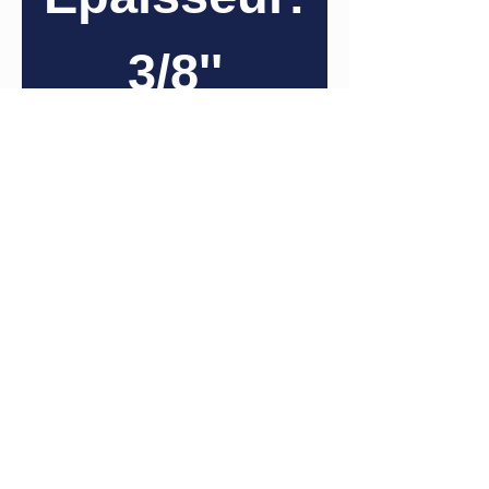
3/8''
Longueur
de la tige:
5 5/16''