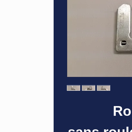
Ro
sans roul