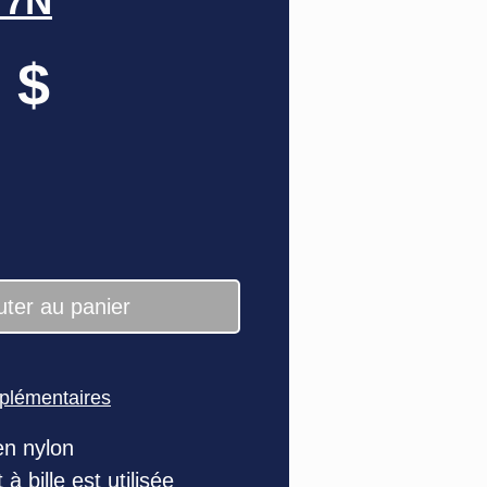
77N
Prix
 $
uter au panier
pplémentaires
en nylon
à bille est utilisée