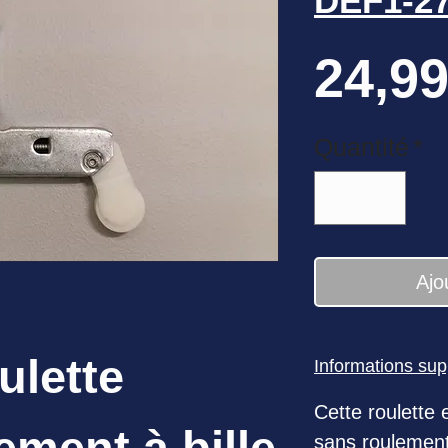
DEF1-2
24,99
Quantité
*
Ajo
ulette
Informations su
Cette roulette 
ement à bille
sans roulement 