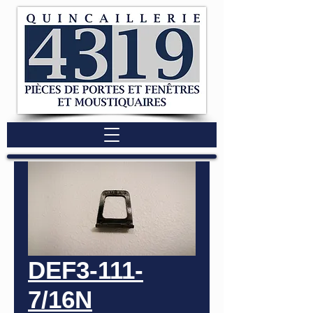
DEF3-111-
7/16N