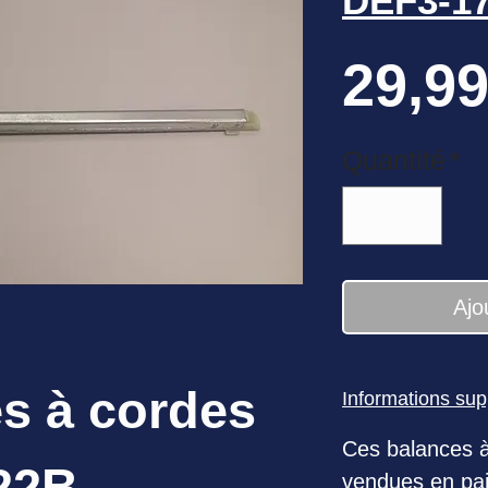
DEF3-1
29,99
Quantité
*
Ajo
s à cordes
Informations su
Ces balances à
22B
vendues en pai