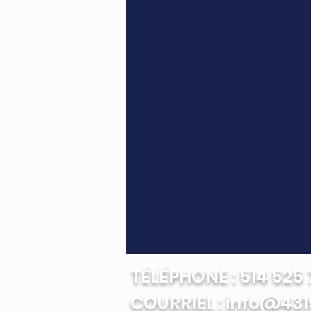
TÉLÉPHONE : 514 525 7
COURRIEL : info@431