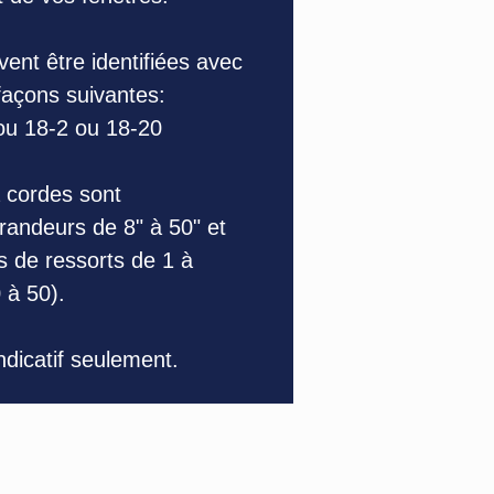
ent être identifiées avec
 façons suivantes:
ou 18-2 ou 18-20
 cordes sont
randeurs de 8" à 50" et
s de ressorts de 1 à
 à 50).
indicatif seulement.
4319 Bélanger Est,
Montréal, QC,