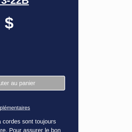
73-22B
Prix
 $
uter au panier
pplémentaires
 cordes sont toujours
re. Pour assurer le bon