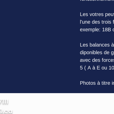
Les votres peuv
l'une des trois
exemple: 18B 
Les balances à
diponibles de g
avec des force
5 ( A à E ou 10
Photos à titre 
111
9.ca