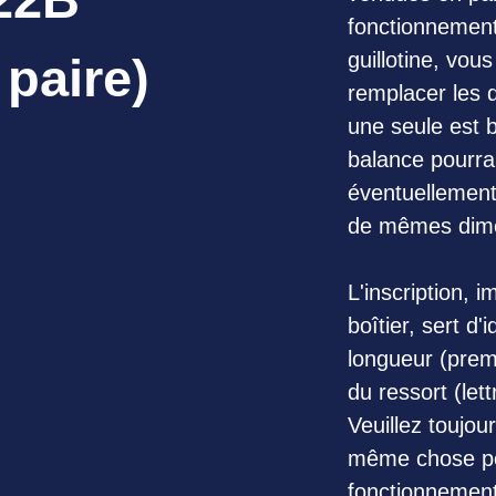
fonctionnement
guillotine, vou
 paire)
remplacer les 
une seule est br
balance pourra
éventuellement
de mêmes dime
L'inscription, 
boîtier, sert d'i
longueur (prem
du ressort (let
Veuillez toujou
même chose po
fonctionnement