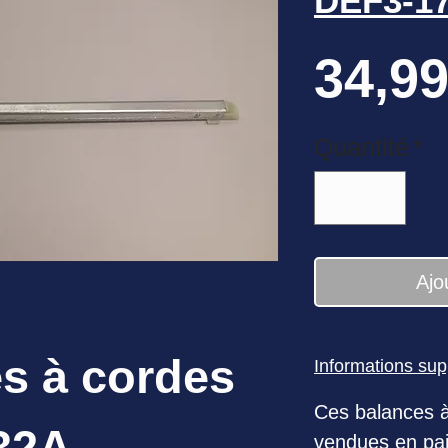
DEF3-1
34,99
Quantité
*
Ajo
s à cordes
Informations su
Ces balances à
32A
vendues en pai