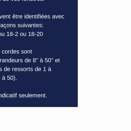
ent être identifiées avec
 façons suivantes:
ou 18-2 ou 18-20
 cordes sont
randeurs de 8" à 50" et
s de ressorts de 1 à
 à 50).
indicatif seulement.
4319 Bélanger Est,
Montréal, QC,