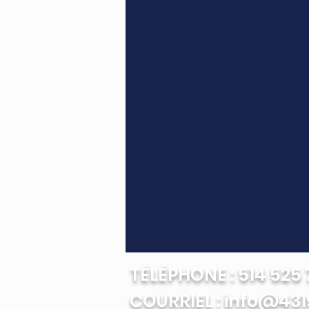
TÉLÉPHONE : 514 525 7
COURRIEL : info@431