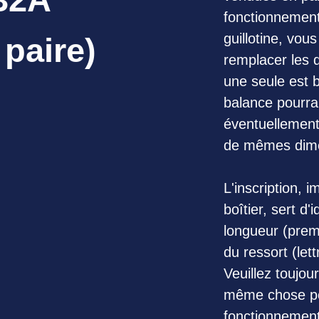
fonctionnement
guillotine, vou
 paire)
remplacer les 
une seule est br
balance pourra
éventuellement
de mêmes dime
L'inscription, 
boîtier, sert d'i
longueur (prem
du ressort (let
Veuillez toujou
même chose po
fonctionnement