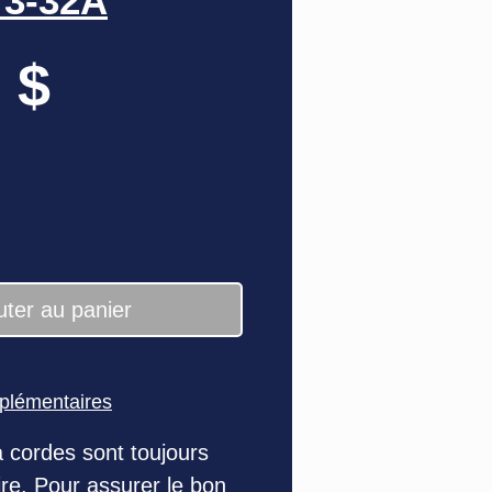
73-32A
Prix
 $
uter au panier
pplémentaires
 cordes sont toujours
re. Pour assurer le bon