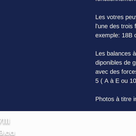
Les votres peuv
l'une des trois
exemple: 18B 
Les balances à
diponibles de g
avec des force
5 ( A à E ou 10
Photos à titre 
111
9.ca