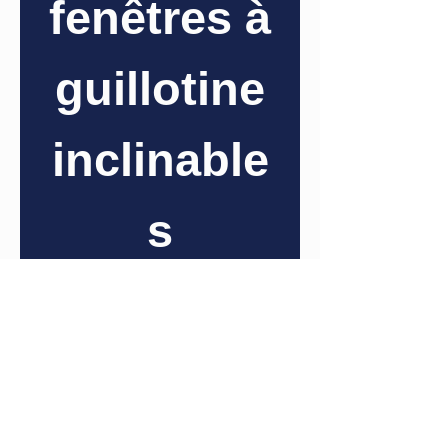
fenêtres à
guillotine
inclinable
s
(en paire)
Informations
supplémentaires