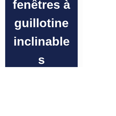
fenêtres à
guillotine
inclinable
s
(en paire)
Informations
supplémentaires