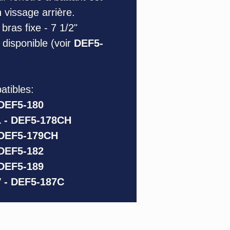
n vissage arrière.
bras fixe - 7 1/2"
disponible (voir
DEF5-
tibles:
 DEF5-180
 - DEF5-178CH
 DEF5-179CH
 DEF5-182
 DEF5-189
 - DEF5-187C
4319 Bélanger Est,