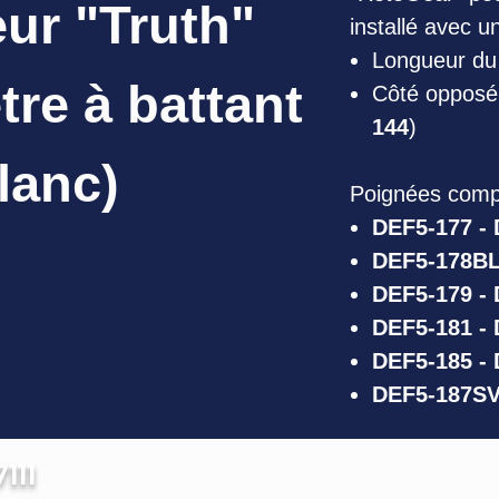
ur "Truth"
installé avec u
Longueur du 
tre à battant
Côté opposé 
144
)
lanc)
Poignées compa
DEF5-177 -
DEF5-178BL
DEF5-179 -
DEF5-181 -
DEF5-185 -
DEF5-187SV
111