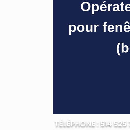
Opérate
pour fenê
(b
TÉLÉPHONE : 514 525 7