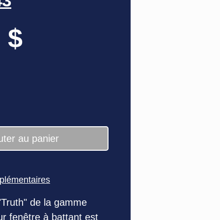
43
Prix
 $
uter au panier
pplémentaires
"Truth" de la gamme
r fenêtre à battant est