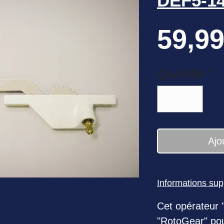
DEF5-1
59,99
Quantité
*
Ajo
Informations su
Cet opérateur 
"RotoGear" pou