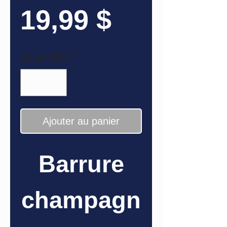
Prix
19,99 $
Quantité
*
Ajouter au panier
Barrure
champagn