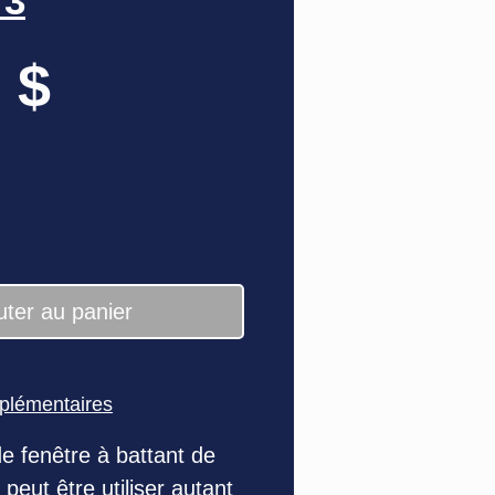
73
Prix
 $
uter au panier
pplémentaires
e fenêtre à battant de
peut être utiliser autant