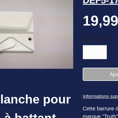
DEF5-1
19,99
Quantité
*
Ajo
blanche pour
Informations su
Cette barrure d
 à battant
marque "Truth" 