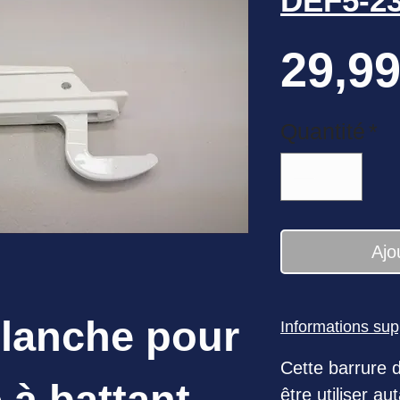
DEF5-2
29,99
Quantité
*
Ajo
blanche pour
Informations su
Cette barrure d
 à battant
être utiliser a