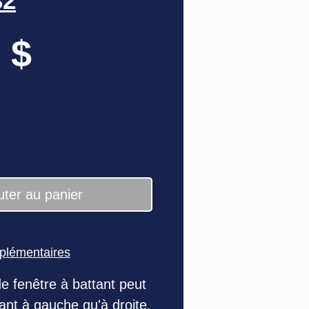
32
Prix
 $
uter au panier
pplémentaires
e fenêtre à battant peut
utant à gauche qu'à droite.