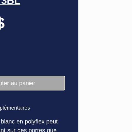
73BL
Prix
$
uter au panier
pplémentaires
blanc en polyflex peut
tant sur des portes que