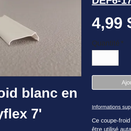
DEF6-1
4,99 
Quantité
*
Ajo
oid blanc en
Informations su
flex 7'
Ce coupe-froid 
être utilisé au