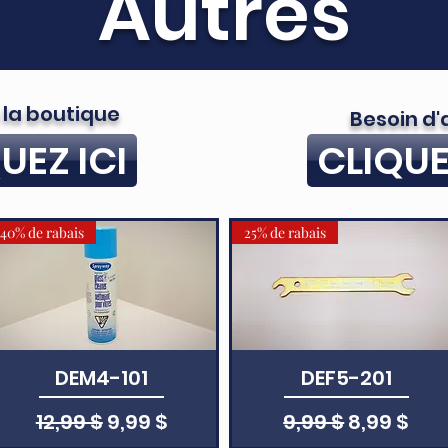
Autres
 la boutique
Besoin d'
UEZ ICI
CLIQUE
40% de rabais
25% de rabais
Aperçu rapide
DEM4-101
Aperçu rapide
DEF5-201
nnel
Prix original
Prix promotionnel
Prix original
Prix prom
12,99 $
9,99 $
9,99 $
8,99 $