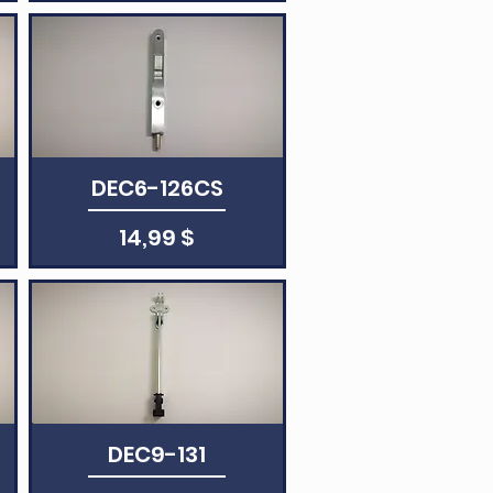
DEC6-126CS
Aperçu rapide
Prix
14,99 $
Aperçu rapide
DEC9-131