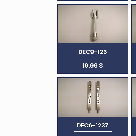
Aperçu rapide
DEC9-126
Prix
19,99 $
Aperçu rapide
DEC6-123Z