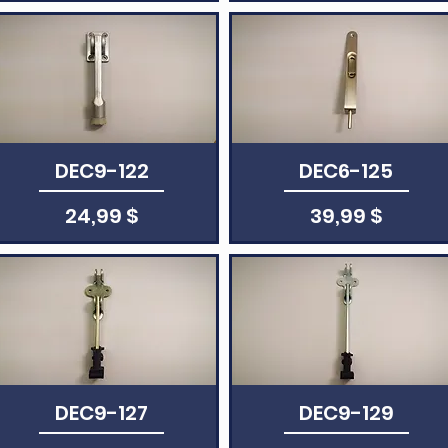
Aperçu rapide
DEC9-122
Aperçu rapide
DEC6-125
Prix
Prix
24,99 $
39,99 $
Aperçu rapide
DEC9-127
Aperçu rapide
DEC9-129