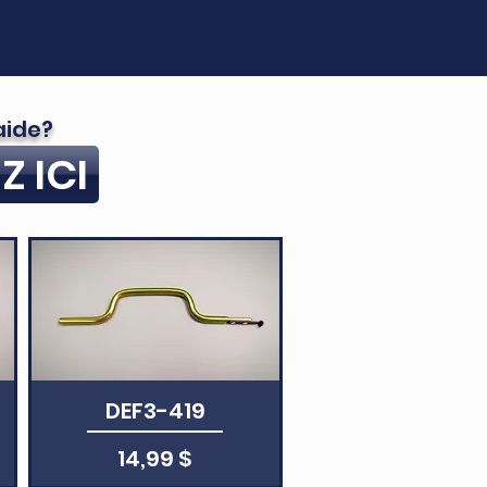
aide?
Z ICI
Aperçu rapide
DEF3-419
otionnel
Prix
14,99 $